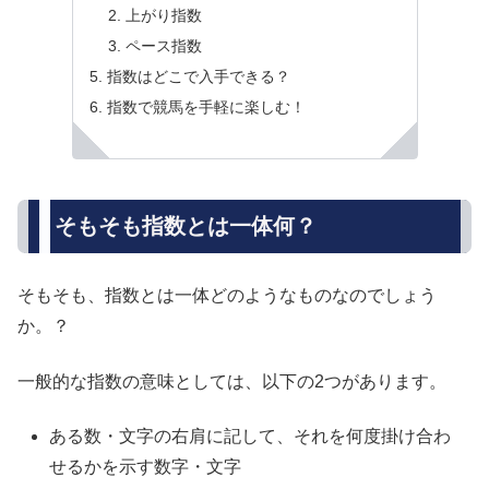
上がり指数
ペース指数
指数はどこで入手できる？
指数で競馬を手軽に楽しむ！
そもそも指数とは一体何？
そもそも、指数とは一体どのようなものなのでしょう
か。？
一般的な指数の意味としては、以下の2つがあります。
ある数・文字の右肩に記して、それを何度掛け合わ
せるかを示す数字・文字