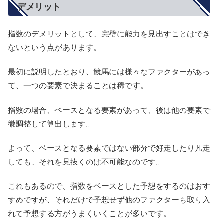
デメリット
指数のデメリットとして、完璧に能力を見出すことはでき
ないという点があります。
最初に説明したとおり、競馬には様々なファクターがあっ
て、一つの要素で決まることは稀です。
指数の場合、ベースとなる要素があって、後は他の要素で
微調整して算出します。
よって、ベースとなる要素ではない部分で好走したり凡走
しても、それを見抜くのは不可能なのです。
これもあるので、指数をベースとした予想をするのはおす
すめですが、それだけで予想せず他のファクターも取り入
れて予想する方がうまくいくことが多いです。