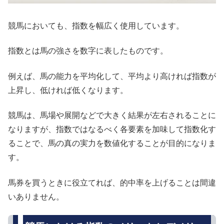
競馬においても、指数を幅広く使用しています。
指数とは馬の強さを数字に表したものです。
例えば、馬の能力を平均化して、平均より高ければ指数が
上昇し、低ければ低くなります。
競馬は、馬場や展開などで大きく結果が左右されることに
なりますが、指数ではなるべく各要素を加味して指数化す
ることで、馬の真の実力を数値化することが目的になりま
す。
馬券を買うときに役立てれば、的中率を上げることは間違
いありません。