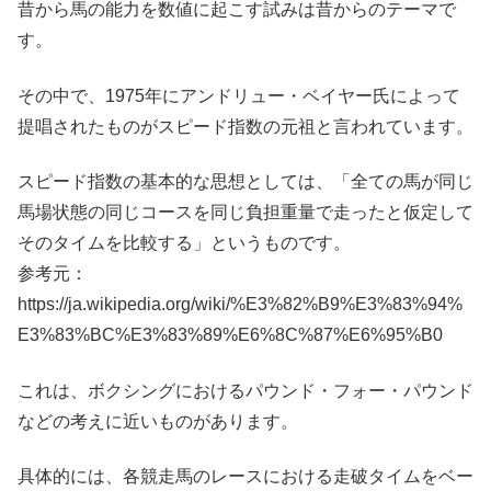
昔から馬の能力を数値に起こす試みは昔からのテーマで
す。
その中で、1975年にアンドリュー・ベイヤー氏によって
提唱されたものがスピード指数の元祖と言われています。
スピード指数の基本的な思想としては、「全ての馬が同じ
馬場状態の同じコースを同じ負担重量で走ったと仮定して
そのタイムを比較する」というものです。
参考元：
https://ja.wikipedia.org/wiki/%E3%82%B9%E3%83%94%
E3%83%BC%E3%83%89%E6%8C%87%E6%95%B0
これは、ボクシングにおけるパウンド・フォー・パウンド
などの考えに近いものがあります。
具体的には、各競走馬のレースにおける走破タイムをベー