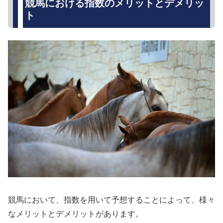
競馬における指数のメリットとデメリッ
ト
競馬において、指数を用いて予想することによって、様々
なメリットとデメリットがあります。