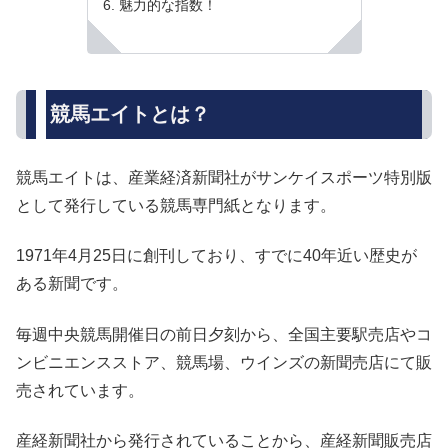
魅力的な指数！
競馬エイトとは？
競馬エイトは、産業経済新聞社がサンケイスポーツ特別版
として発行している競馬専門紙となります。
1971年4月25日に創刊しており、すでに40年近い歴史が
ある新聞です。
毎週中央競馬開催日の前日夕刻から、全国主要駅売店やコ
ンビニエンスストア、競馬場、ウインズの新聞売店にて販
売されています。
産経新聞社から発行されていることから、産経新聞販売店