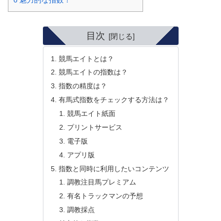
目次
競馬エイトとは？
競馬エイトの指数は？
指数の精度は？
有馬式指数をチェックする方法は？
競馬エイト紙面
プリントサービス
電子版
アプリ版
指数と同時に利用したいコンテンツ
調教注目馬プレミアム
有名トラックマンの予想
調教採点