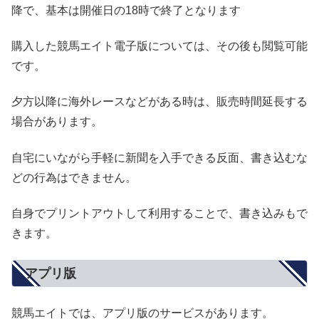
降で、基本は開催日の18時で終了となります
購入した競馬エイト電子版については、その後も閲覧可能
です。
夕方以降に海外レースなどがある時は、販売時間延長する
場合があります。
自宅にいながら手軽に新聞を入手できる反面、書き込むな
どの行為はできません。
自身でプリントアウトして利用することで、書き込みもで
きます。
アプリ版
競馬エイトでは、アプリ版のサービスがあります。