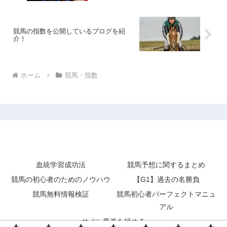
競馬の指数を公開しているブログを紹
介！
ホーム
競馬・指数
競馬指数研究
血統学習成功法
競馬予想に関するまとめ
競馬の初心者のためのノウハウ
【G1】過去の名勝負
競馬無料情報検証
競馬初心者パーフェクトマニュ
アル
サイン馬券を極める