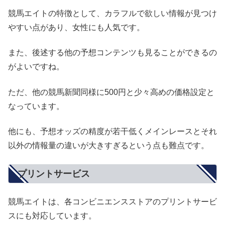
競馬エイトの特徴として、カラフルで欲しい情報が見つけ
やすい点があり、女性にも人気です。
また、後述する他の予想コンテンツも見ることができるの
がよいですね。
ただ、他の競馬新聞同様に500円と少々高めの価格設定と
なっています。
他にも、予想オッズの精度が若干低くメインレースとそれ
以外の情報量の違いが大きすぎるという点も難点です。
プリントサービス
競馬エイトは、各コンビニエンスストアのプリントサービ
スにも対応しています。