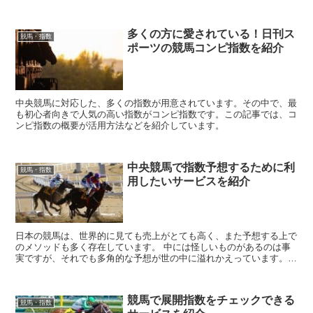
す。この記事では、南関競馬のスピード指数を公開しているサービス
について紹介しています。
多くの方に愛されている！日刊ス
競馬・指数
ポーツの競馬コンピ指数を紹介
中央競馬に対応した、多くの指数が用意されています。その中で、最
も初心者向きで人気の高い指数がコンピ指数です。この記事では、コ
ンピ指数の概要が活用方法などを紹介しています。
中央競馬で指数予想するために利
競馬・指数
用したいサービスを紹介
日本の競馬は、世界的に見ても売上がとても高く、また予想する上で
のメソッドも多く存在しています。 中には怪しいものがあるのは事
実ですが、それでも多角的な予想が世の中に溢れかえっています。
その中で、世界的にも信頼されている予想方法として、指数...
競馬で展開指数をチェックできる
競馬・指数