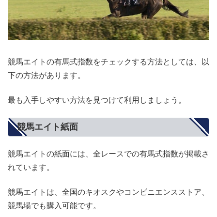
競馬エイトの有馬式指数をチェックする方法としては、以
下の方法があります。
最も入手しやすい方法を見つけて利用しましょう。
競馬エイト紙面
競馬エイトの紙面には、全レースでの有馬式指数が掲載さ
れています。
競馬エイトは、全国のキオスクやコンビニエンスストア、
競馬場でも購入可能です。