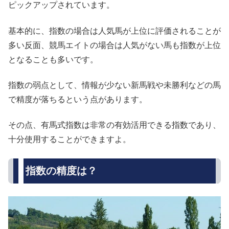
ピックアップされています。
基本的に、指数の場合は人気馬が上位に評価されることが
多い反面、競馬エイトの場合は人気がない馬も指数が上位
となることも多いです。
指数の弱点として、情報が少ない新馬戦や未勝利などの馬
で精度が落ちるという点があります。
その点、有馬式指数は非常の有効活用できる指数であり、
十分使用することができますよ。
指数の精度は？