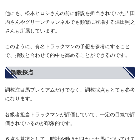
他にも、松本ヒロシさんの前に解説を担当されていた吉田
均さんやグリーンチャンネルでも頻繁に登場する津田照之
さんも所属しています。
このように、有名トラックマンの予想を参考にすること
で、指数と合わせて的中を高めることができるのです。
調教採点
調教注目馬プレミアムだけでなく、調教採点もとても参考
になります。
各級者担当トラックマンが評価していて、一定の目線で評
価されているのが印象的です。
６点を基準として、時計や動きが良かった馬については７