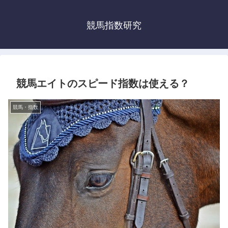
競馬指数研究
競馬エイトのスピード指数は使える？
競馬・指数